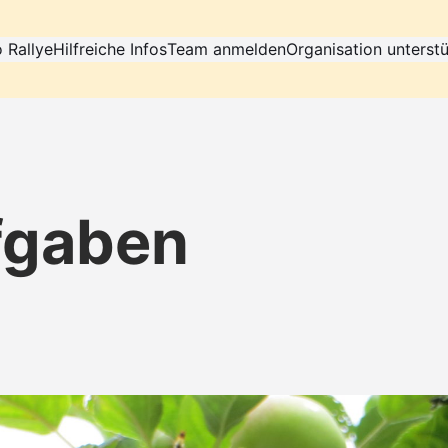
 Rallye
Hilfreiche Infos
Team anmelden
Organisation unterst
fgaben